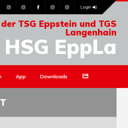
Login
 der TSG Eppstein und TGS
Langenhain
HSG EppLa
Links
n
App
Downloads
RT