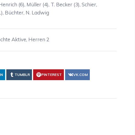
nrich (6), Müller (4), T. Becker (3), Schier,
 1), Büchter, N. Ladwig
ichte Aktive
,
Herren 2
IN
TUMBLR
PINTEREST
VK.COM