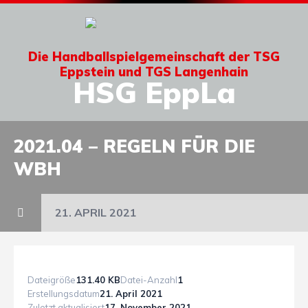
Die Handballspielgemeinschaft der TSG
Eppstein und TGS Langenhain
HSG EppLa
2021.04 – REGELN FÜR DIE
WBH
21. APRIL 2021
Dateigröße
131.40 KB
Datei-Anzahl
1
Erstellungsdatum
21. April 2021
Zuletzt aktualisiert
17. November 2021