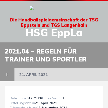
Die Handballspielgemeinschaft der TSG
Eppstein und TGS Langenhain
HSG EppLa
2021.04 – REGELN FÜR
TRAINER UND SPORTLER
21. APRIL 2021
Dateigröße
612.71 KB
Datei-Anzahl
1
Erstellungsdatum
21. April 2021
Zuletzt aktualisiert
17. November 2021