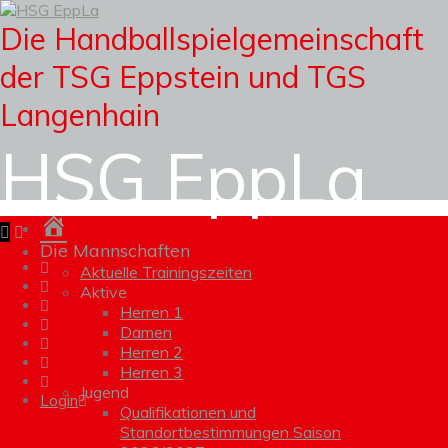
Die Handballspielgemeinschaft
der TSG Eppstein und TGS
Langenhain
HSG EppLa
Homepage
Die Mannschaften
Aktuelle Trainingszeiten
Aktive
Herren 1
Damen
Herren 2
Herren 3
Jugend
Login
Qualifikationen und
Standortbestimmungen Saison