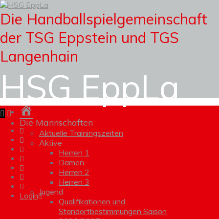
Die Handballspielgemeinschaft
der TSG Eppstein und TGS
Langenhain
HSG EppLa
Homepage
Die Mannschaften
Aktuelle Trainingszeiten
Aktive
Herren 1
Damen
Herren 2
Herren 3
Jugend
Login
Qualifikationen und
Standortbestimmungen Saison