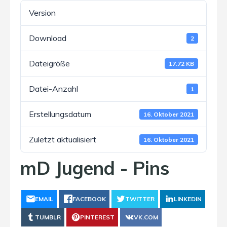
Version
Download
2
Dateigröße
17.72 KB
Datei-Anzahl
1
Erstellungsdatum
16. Oktober 2021
Zuletzt aktualisiert
16. Oktober 2021
mD Jugend - Pins
EMAIL
FACEBOOK
TWITTER
LINKEDIN
TUMBLR
PINTEREST
VK.COM