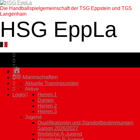
Die Handballspielgemeinschaft der TSG Eppstein und TGS
Langenhain
HSG EppLa
Homepage
Die Mannschaften
Aktuelle Trainingszeiten
Aktive
Login
Herren 1
Damen
Herren 2
Herren 3
Jugend
Qualifikationen und Standortbestimmungen
Saison 2026/2027
Weibliche A-Jugend
Männliche B-Jugend