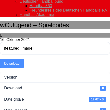
Deutscher Handballbund
Handball360
Freundeskreis des Deutschen Handballs e.V.
Handball Akademie
wC Jugend – Spielcodes
16. Oktober 2021
[featured_image]
Download
Version
Download
0
Dateigröße
17.67 KB