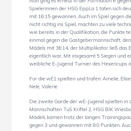
Nun ging es erneut in der Formation 6 gegen
Spielerinnen der HSG EppLa 1 taten sich deut
mit 16:15 gewannen. Auch im Spiel gegen 
nicht richtig ins Spiel, machten zu viele te
wie bereits in der Qualifikation, die Punkte te
einmal gegen die Gastgebermannschaft, den 
Mädels mit 36:14, der Multiplikator ließ das 
eigentlich war. Mit insgesamt 5 Siegen un
weibliche E-Jugend Turnier des Hexencups i
Für die wE1 spielten und trafen: Amelie, Elis
Nele, Valerie
Die zweite Garde der wE-Jugend spielten in 
Mannschaften TuS Kriftel 2, HSG BIK Wiesba
Mädels kamen trotz der langen Trainingspaus
gegen 3 und gewannen mit 8:0 Punkten. Auc