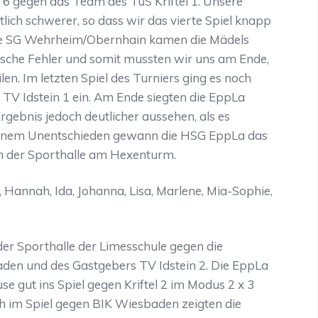
 6 gegen das Team des TuS Kriftel 1. Unsere
lich schwerer, so dass wir das vierte Spiel knapp
die SG Wehrheim/Obernhain kamen die Mädels
chnische Fehler und somit mussten wir uns am Ende,
ilen. Im letzten Spiel des Turniers ging es noch
TV Idstein 1 ein. Am Ende siegten die EppLa
Ergebnis jedoch deutlicher aussehen, als es
d einem Unentschieden gewann die HSG EppLa das
n der Sporthalle am Hexenturm.
e, Hannah, Ida, Johanna, Lisa, Marlene, Mia-Sophie,
der Sporthalle der Limesschule gegen die
den und des Gastgebers TV Idstein 2. Die EppLa
e gut ins Spiel gegen Kriftel 2 im Modus 2 x 3
h im Spiel gegen BIK Wiesbaden zeigten die