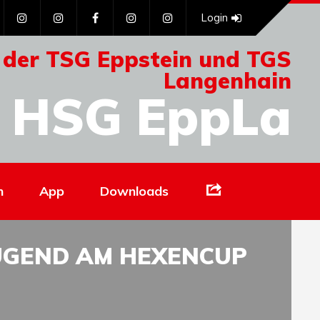
Login
 der TSG Eppstein und TGS
Langenhain
HSG EppLa
Links
n
App
Downloads
JUGEND AM HEXENCUP