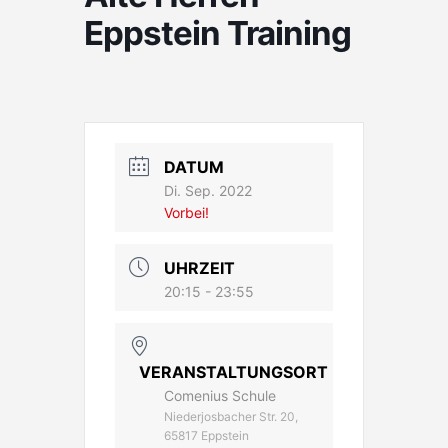
Eppstein Training
DATUM
Di. Sep. 2022
Vorbei!
UHRZEIT
20:15 - 23:55
VERANSTALTUNGSORT
Comenius Schule
Niederjosbacher Str. 20,
65817 Eppstein