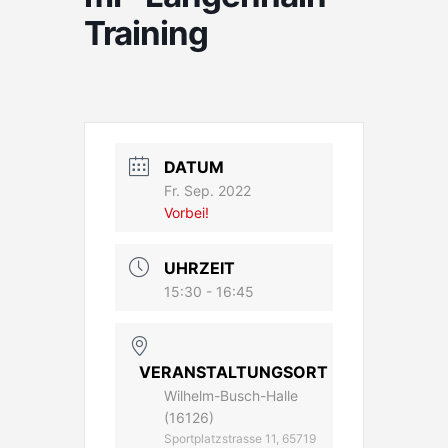
Training
DATUM
Fr. Sep. 2022
Vorbei!
UHRZEIT
15:30 - 16:45
VERANSTALTUNGSORT
Wilhelm-Busch-Halle
(16126)
Sportplatzstrasse 11, 65719