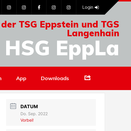
Login
 der TSG Eppstein und TGS
Langenhain
HSG EppLa
Links
n
App
Downloads
DATUM
Do. Sep. 2022
Vorbei!