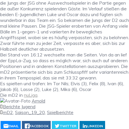
die Jungs der JSG ohne Auswechselspieler in die Partie gegen
die außer Konkurrenz spielenden Gäste. Im Verlauf stießen die
beiden E-Jugendlichen Luke und Oscar dazu und fügten sich
wunderbar in das Team ein. So bekamen die Jungs der D2 auch
mal kleine Pausen. Die JSG-Spieler eroberten von Anfang viele
Bälle im 1-gegen-1 und variierten ihr bewegliches
Angriffsspiel, wobei sie es häufig verpassten, sich zu belohnen.
Zwar führte man zu jeder Zeit, verpasste es aber, sich bis zur
Halbzeit deutlicher abzusetzen.
Bei Stand von 16:12 wechselte man die Seiten. Von da an lief
der EppLa-Zug, so dass es möglich war, sich auch auf anderen
Positionen und in anderen Konstellationen auszuprobieren. Die
mD2 präsentierte sich bis zum Schlusspfiff sehr variantenreich
in ihrem Tempospiel, das sie mit 33:32 gewann.
Es spielten und trafen: Im Tor Nils; Elvis (3), Felix (8), Ivan (6),
Jakob (6), Lasse (2), Luke (2), Mika (6), Oscar
Die mD2 in
nuLiga
.
Arnold
Berichte Jugend
mD2
,
Saison_19_20
,
Spielberichte
EMAIL
FACEBOOK
TWITTER
LINKEDIN