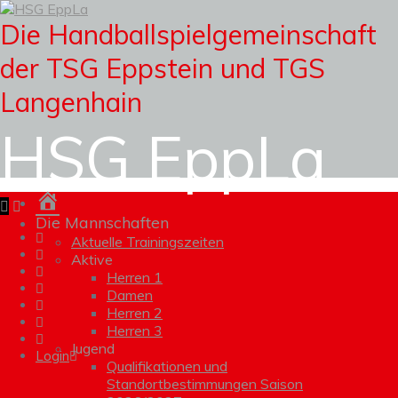
Die Handballspielgemeinschaft
der TSG Eppstein und TGS
Langenhain
HSG EppLa
Homepage
Die Mannschaften
Aktuelle Trainingszeiten
Aktive
Herren 1
Damen
Herren 2
Herren 3
Jugend
Login
Qualifikationen und
Standortbestimmungen Saison