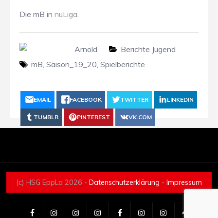
Die mB in
nuLiga
.
Arnold
Berichte Jugend
mB
,
Saison_19_20
,
Spielberichte
EMAIL
FACEBOOK
TWITTER
LINKEDIN
TUMBLR
PINTEREST
VK.COM
(c) HSG EppLa 2026 -
Datenschutzerklärung
-
Impressum