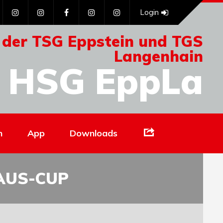
Login
 der TSG Eppstein und TGS
Langenhain
HSG EppLa
Links
n
App
Downloads
AUS-CUP