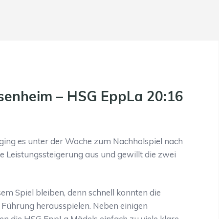
senheim – HSG EppLa 20:16
 ging es unter der Woche zum Nachholspiel nach
 Leistungssteigerung aus und gewillt die zwei
esem Spiel bleiben, denn schnell konnten die
2 Führung herausspielen. Neben einigen
 die HSG EppLa Mädels einfach zu viele klare