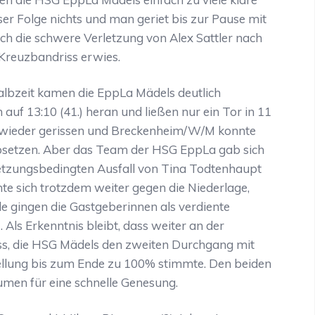
ser Folge nichts und man geriet bis zur Pause mit
och die schwere Verletzung von Alex Sattler nach
 Kreuzbandriss erwies.
albzeit kamen die EppLa Mädels deutlich
auf 13:10 (41.) heran und ließen nur ein Tor in 11
n wieder gerissen und Breckenheim/W/M konnte
 absetzen. Aber das Team der HSG EppLa gab sich
etzungsbedingten Ausfall von Tina Todtenhaupt
e sich trotzdem weiter gegen die Niederlage,
de gingen die Gastgeberinnen als verdiente
Als Erkenntnis bleibt, dass weiter an der
, die HSG Mädels den zweiten Durchgang mit
stellung bis zum Ende zu 100% stimmte. Den beiden
men für eine schnelle Genesung.