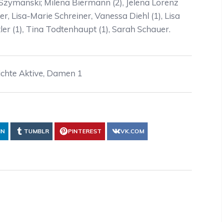
i Szymanski; Milena Biermann (2), Jelena Lorenz
ker, Lisa-Marie Schreiner, Vanessa Diehl (1), Lisa
ler (1), Tina Todtenhaupt (1), Sarah Schauer.
ichte Aktive
,
Damen 1
IN
TUMBLR
PINTEREST
VK.COM