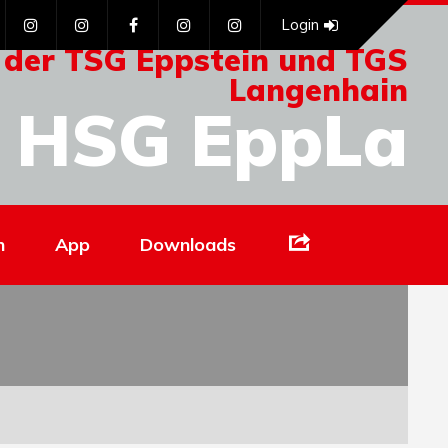
Login
 der TSG Eppstein und TGS
Langenhain
HSG EppLa
Links
n
App
Downloads