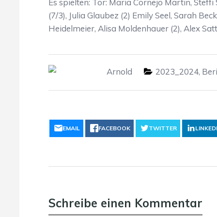
Es spielten: Tor: Maria Cornejo Martin, Steff
(7/3), Julia Glaubez (2) Emily Seel, Sarah Bec
Heidelmeier, Alisa Moldenhauer (2), Alex Satt
Arnold
2023_2024
,
Ber
EMAIL
FACEBOOK
TWITTER
LINKED
Schreibe einen Kommentar