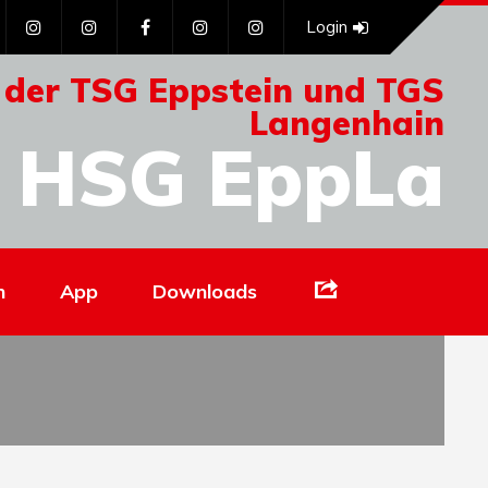
Login
 der TSG Eppstein und TGS
Langenhain
HSG EppLa
Links
n
App
Downloads