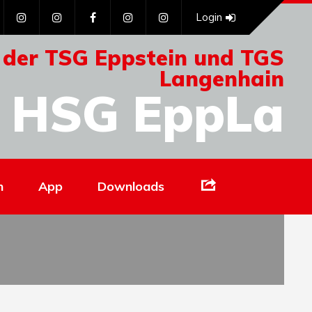
Login
 der TSG Eppstein und TGS
Langenhain
HSG EppLa
Links
n
App
Downloads