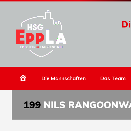
Di
Homepage
Die Mannschaften
Das Team
199
NILS RANGOONW