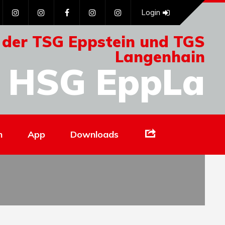
Login
 der TSG Eppstein und TGS
Langenhain
HSG EppLa
Links
n
App
Downloads