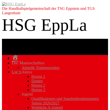
Die Handballspielgemeinschaft der TSG Eppstein und TGS
Langenhain
HSG EppLa
Homepage
Die Mannschaften
Aktuelle Trainingszeiten
Login
Aktive
Herren 1
Damen
Herren 2
Herren 3
Jugend
Qualifikationen und Standortbestimmungen
Saison 2026/2027
Weibliche A-Jugend