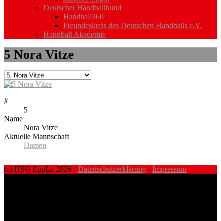
Deutscher Handballbund
Handball360
Freundeskreis des Deutschen Handballs e.V.
Handball Akademie
5
Nora Vitze
#
5
Name
Nora Vitze
Aktuelle Mannschaft
Damen
(c) HSG EppLa 2026 -
Datenschutzerklärung
-
Impressum