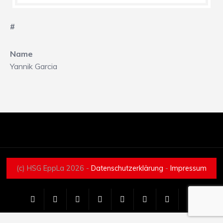
#
Name
Yannik Garcia
(c) HSG EppLa 2026 -
Datenschutzerklärung
-
Impressum