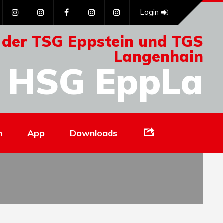
Login
 der TSG Eppstein und TGS
Langenhain
HSG EppLa
Links
n
App
Downloads