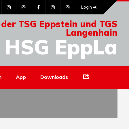
Login
 der TSG Eppstein und TGS
Langenhain
HSG EppLa
Links
n
App
Downloads