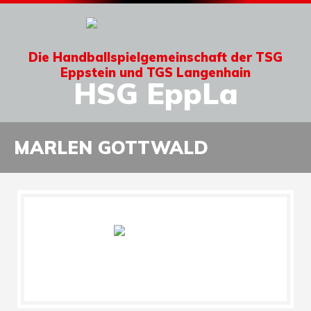
Die Handballspielgemeinschaft der TSG
Eppstein und TGS Langenhain
HSG EppLa
MARLEN GOTTWALD