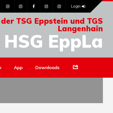
Login
 der TSG Eppstein und TGS
Langenhain
HSG EppLa
Links
n
App
Downloads