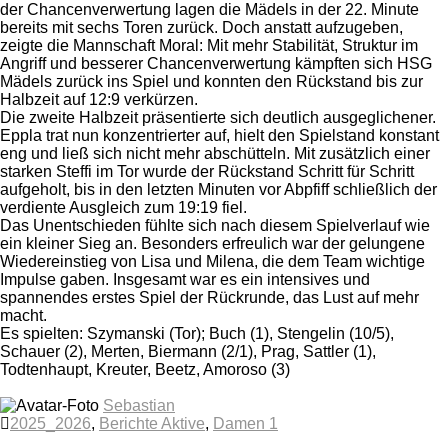
der Chancenverwertung lagen die Mädels in der 22. Minute
bereits mit sechs Toren zurück. Doch anstatt aufzugeben,
zeigte die Mannschaft Moral: Mit mehr Stabilität, Struktur im
Angriff und besserer Chancenverwertung kämpften sich HSG
Mädels zurück ins Spiel und konnten den Rückstand bis zur
Halbzeit auf 12:9 verkürzen.
Die zweite Halbzeit präsentierte sich deutlich ausgeglichener.
Eppla trat nun konzentrierter auf, hielt den Spielstand konstant
eng und ließ sich nicht mehr abschütteln. Mit zusätzlich einer
starken Steffi im Tor wurde der Rückstand Schritt für Schritt
aufgeholt, bis in den letzten Minuten vor Abpfiff schließlich der
verdiente Ausgleich zum 19:19 fiel.
Das Unentschieden fühlte sich nach diesem Spielverlauf wie
ein kleiner Sieg an. Besonders erfreulich war der gelungene
Wiedereinstieg von Lisa und Milena, die dem Team wichtige
Impulse gaben. Insgesamt war es ein intensives und
spannendes erstes Spiel der Rückrunde, das Lust auf mehr
macht.
Es spielten: Szymanski (Tor); Buch (1), Stengelin (10/5),
Schauer (2), Merten, Biermann (2/1), Prag, Sattler (1),
Todtenhaupt, Kreuter, Beetz, Amoroso (3)
Sebastian
2025_2026
,
Berichte Aktive
,
Damen 1