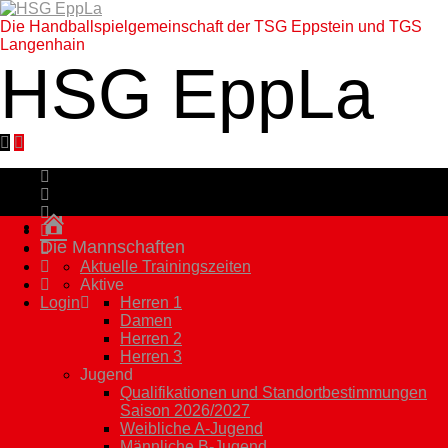
Die Handballspielgemeinschaft der TSG Eppstein und TGS
Langenhain
HSG EppLa
Homepage
Die Mannschaften
Aktuelle Trainingszeiten
Aktive
Login
Herren 1
Damen
Herren 2
Herren 3
Jugend
Qualifikationen und Standortbestimmungen
Saison 2026/2027
Weibliche A-Jugend
Männliche B-Jugend