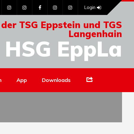
Login
 der TSG Eppstein und TGS
Langenhain
HSG EppLa
Links
n
App
Downloads