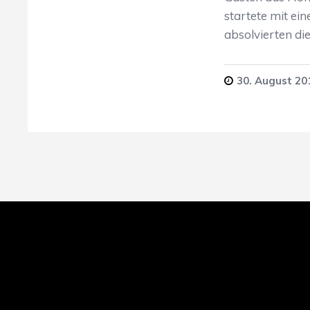
startete mit e
absolvierten die
30. August 20