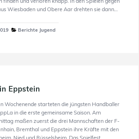
ch finden und verloren knapp. In den Spielen gegen
us Wiesbaden und Obere Aar drehten sie dann…
2019
Berichte Jugend
 in Eppstein
 Wochenende starteten die jüngsten Handballer
EppLa in die erste gemeinsame Saison. Am
ttag maßen zuerst die drei Mannschaften der F-
nhain, Bremthal und Eppstein ihre Kräfte mit den
eim, Nied und Rüsselsheim. Das Spielfest