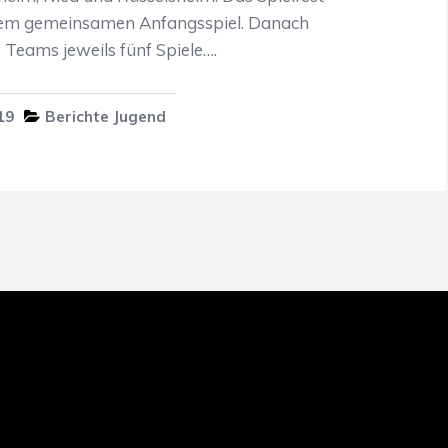
inem gemeinsamen Anfangsspiel. Danach
 Teams jeweils fünf Spiele….
19
Berichte Jugend