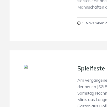
sie sich erst no
Mannschaften a
1. November 
Spielfeste
Am vergangenen
der neuen JSG 
Samstag Nachmi
Minis aus Lange
Gästen aus Hofh