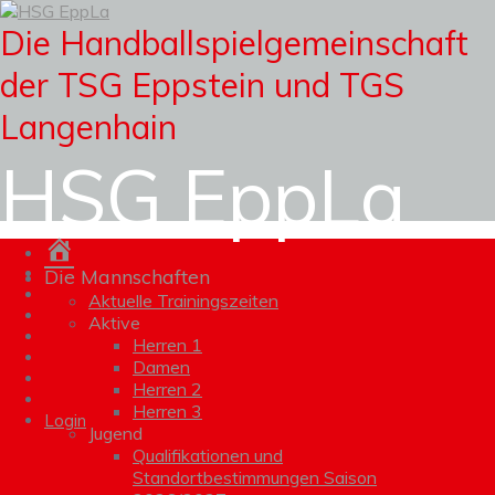
Die Handballspielgemeinschaft
der TSG Eppstein und TGS
Langenhain
HSG EppLa
Homepage
Die Mannschaften
Aktuelle Trainingszeiten
Aktive
Herren 1
Damen
Herren 2
Herren 3
Login
Jugend
Qualifikationen und
Standortbestimmungen Saison