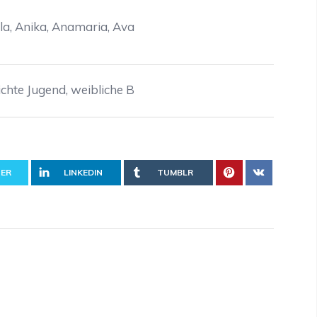
aila, Anika, Anamaria, Ava
ichte Jugend
,
weibliche B
ER
LINKEDIN
TUMBLR