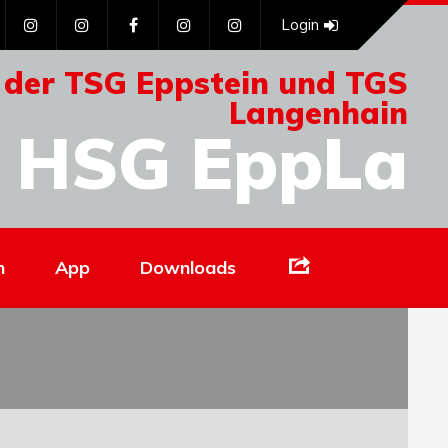
Login
 der TSG Eppstein und TGS
Langenhain
HSG EppLa
Links
n
App
Downloads