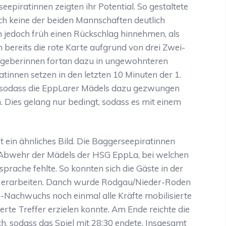
seepiratinnen zeigten ihr Potential. So gestaltete
sich keine der beiden Mannschaften deutlich
jedoch früh einen Rückschlag hinnehmen, als
bereits die rote Karte aufgrund von drei Zwei-
stgeberinnen fortan dazu in ungewohnteren
atinnen setzen in den letzten 10 Minuten der 1.
, sodass die EppLarer Mädels dazu gezwungen
. Dies gelang nur bedingt, sodass es mit einem
 ein ähnliches Bild. Die Baggerseepiratinnen
e-Abwehr der Mädels der HSG EppLa, bei welchen
rache fehlte. So konnten sich die Gäste in der
n erarbeiten. Danch wurde Rodgau/Nieder-Roden
-Nachwuchs noch einmal alle Kräfte mobilisierte
e Treffer erzielen konnte. Am Ende reichte die
ch, sodass das Spiel mit 28:30 endete. Insgesamt