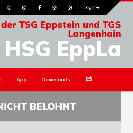
Login
 der TSG Eppstein und TGS
Langenhain
HSG EppLa
Links
n
App
Downloads
NICHT BELOHNT