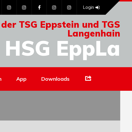
Login
 der TSG Eppstein und TGS
Langenhain
HSG EppLa
Links
n
App
Downloads