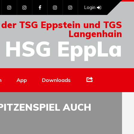
Login
 der TSG Eppstein und TGS
Langenhain
HSG EppLa
Links
n
App
Downloads
PITZENSPIEL AUCH