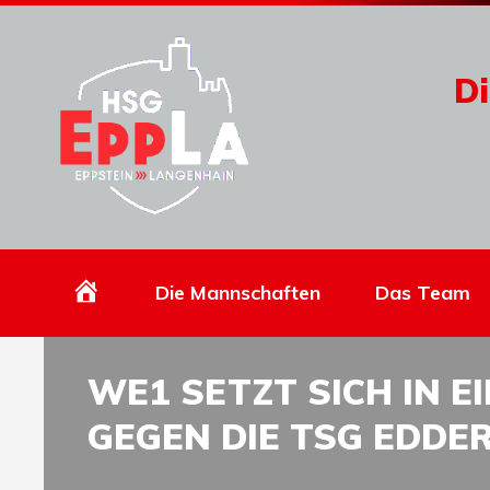
Di
Homepage
Die Mannschaften
Das Team
WE1 SETZT SICH IN 
GEGEN DIE TSG EDDE