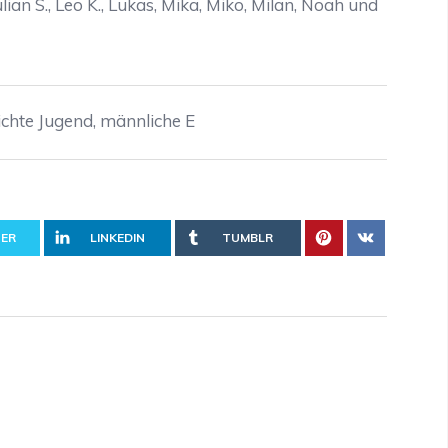
ulian S., Leo K., Lukas, Mika, Miko, Milan, Noah und
ichte Jugend
,
männliche E
ER
LINKEDIN
TUMBLR