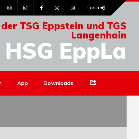
Login
 der TSG Eppstein und TGS
Langenhain
HSG EppLa
Links
n
App
Downloads