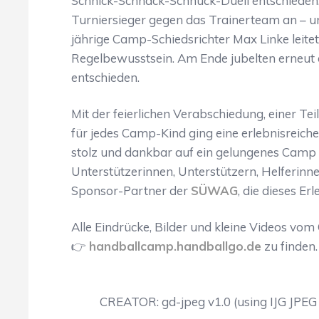
Schnick-Schnack-Schnuck-Duell entschieden. 
Turniersieger gegen das Trainerteam an – un
jährige Camp-Schiedsrichter Max Linke leite
Regelbewusstsein. Am Ende jubelten erneut die
entschieden.
Mit der feierlichen Verabschiedung, einer 
für jedes Camp-Kind ging eine erlebnisreich
stolz und dankbar auf ein gelungenes Camp z
Unterstützerinnen, Unterstützern, Helferin
Sponsor-Partner der
SÜWAG
, die dieses E
Alle Eindrücke, Bilder und kleine Videos vo
👉
handballcamp.handballgo.de
zu finden.
CREATOR: gd-jpeg v1.0 (using IJG JPEG v