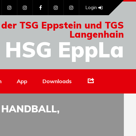
Login
 der TSG Eppstein und TGS
Langenhain
HSG EppLa
Links
n
App
Downloads
 HANDBALL,