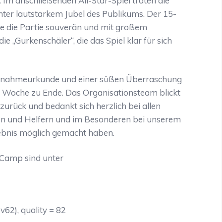
Im anschließenden All-Star-Spiel traten die
ter lautstarkem Jubel des Publikums. Der 15-
te die Partie souverän und mit großem
 „Gurkenschäler“, die das Spiel klar für sich
Teilnahmeurkunde und einer süßen Überraschung
e Woche zu Ende. Das Organisationsteam blickt
urück und bedankt sich herzlich bei allen
nen und Helfern und im Besonderen bei unserem
rlebnis möglich gemacht haben.
m Camp sind unter
62), quality = 82