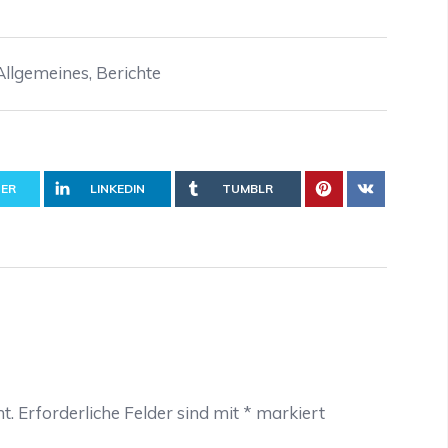
Allgemeines
,
Berichte
ER
LINKEDIN
TUMBLR
t.
Erforderliche Felder sind mit
*
markiert