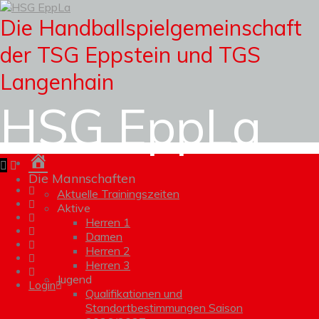
Die Handballspielgemeinschaft
der TSG Eppstein und TGS
Langenhain
HSG EppLa
Homepage
Die Mannschaften
Aktuelle Trainingszeiten
Aktive
Herren 1
Damen
Herren 2
Herren 3
Jugend
Login
Qualifikationen und
Standortbestimmungen Saison