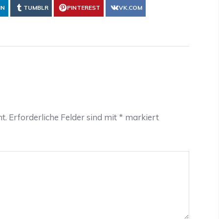
IN
TUMBLR
PINTEREST
VK.COM
t.
Erforderliche Felder sind mit
*
markiert