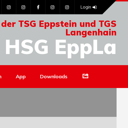
Login
 der TSG Eppstein und TGS
Langenhain
HSG EppLa
Links
n
App
Downloads