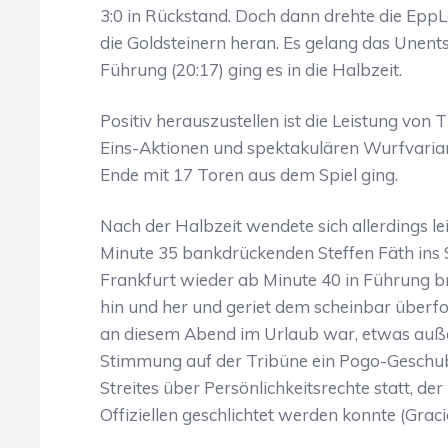
3:0 in Rückstand. Doch dann drehte die EppL
die Goldsteinern heran. Es gelang das Unent
Führung (20:17) ging es in die Halbzeit.
Positiv herauszustellen ist die Leistung vo
Eins-Aktionen und spektakulären Wurfvarian
Ende mit 17 Toren aus dem Spiel ging.
Nach der Halbzeit wendete sich allerdings lei
Minute 35 bankdrückenden Steffen Fäth ins S
Frankfurt wieder ab Minute 40 in Führung br
hin und her und geriet dem scheinbar überf
an diesem Abend im Urlaub war, etwas außer
Stimmung auf der Tribüne ein Pogo-Geschu
Streites über Persönlichkeitsrechte statt, d
Offiziellen geschlichtet werden konnte (Graci