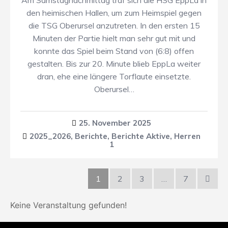
Am Samstagnachmittag traf sich die HSG EppLa in
den heimischen Hallen, um zum Heimspiel gegen
die TSG Oberursel anzutreten. In den ersten 15
Minuten der Partie hielt man sehr gut mit und
konnte das Spiel beim Stand von (6:8) offen
gestalten. Bis zur 20. Minute blieb EppLa weiter
dran, ehe eine längere Torflaute einsetzte.
Oberursel…
25. November 2025
2025_2026
,
Berichte
,
Berichte Aktive
,
Herren
1
1
2
3
…
7
Keine Veranstaltung gefunden!