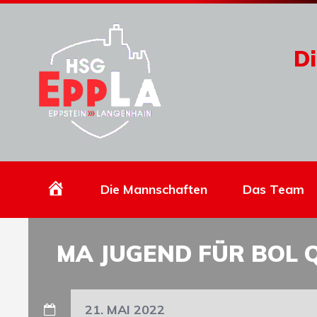
Di
Homepage
Die Mannschaften
Das Team
MA JUGEND FÜR BOL Q
21. MAI 2022