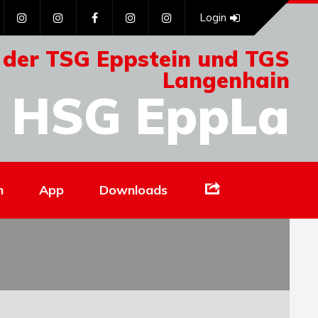
Login
 der TSG Eppstein und TGS
Langenhain
HSG EppLa
Links
n
App
Downloads