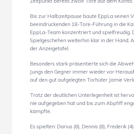
Zeitpunkt bereits zwölf Tore auf dem Konto.
Bis zur Halbzeitpause baute EppLa seinen V
beeindruckenden 18-Tore-Führung in die Ka
EppLa-Team konzentriert und spielfreudig. D
Spielgeschehen weiterhin klar in der Hand. 
der Anzeigetafel.
Besonders stark präsentierte sich die Abwehr
Jungs den Gegner immer wieder vor Herausf
auf den gut aufgelegten Torhüter Jamie Verla
Trotz der deutlichen Unterlegenheit ist he
nie aufgegeben hat und bis zum Abpfiff enga
kämpfte.
Es spielten: Darius (8), Dennis (8), Frederik (4)