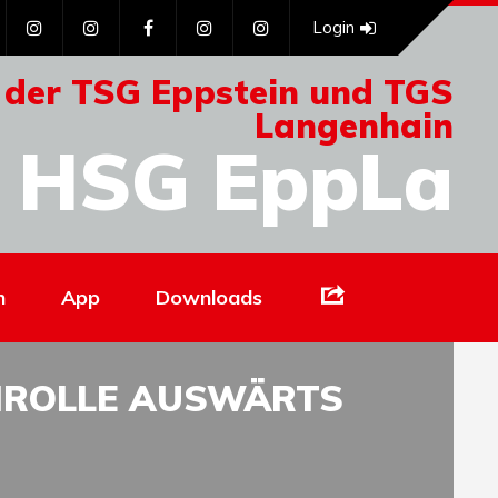
Login
 der TSG Eppstein und TGS
Langenhain
HSG EppLa
Links
n
App
Downloads
ENROLLE AUSWÄRTS