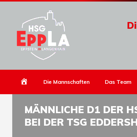
Di
Homepage
Die Mannschaften
Das Team
MÄNNLICHE D1 DER 
BEI DER TSG EDDERS