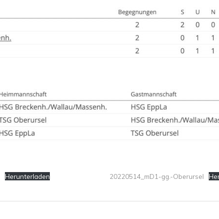
Herunterladen
20220514_mD1-gg.-Oberursel
He