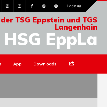
Login
 der TSG Eppstein und TGS
Langenhain
HSG EppLa
Links
n
App
Downloads