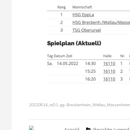
20220514_mD1-gg.-Breckenheim_Wallau_Massenheim
Arnold
Berichte Jugend