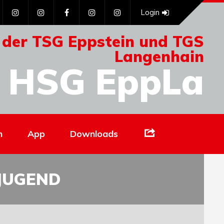
Login
 der TSG Eppstein und TGS
Langenhain
HSG EppLa
Links
n
App
Downloads
-JUGEND