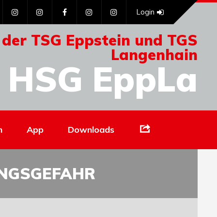
Login
 der TSG Eppstein und TGS
Langenhain
HSG EppLa
Links
n
App
Downloads
UNGSGEFAHR