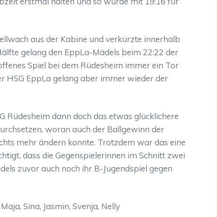
zeit erstmal halten und so wurde mit 19:16 für
llwach aus der Kabine und verkürzte innerhalb
 Hälfte gelang den EppLa-Mädels beim 22:22 der
n offenes Spiel bei dem Rüdesheim immer ein Tor
der HSG EppLa gelang aber immer wieder der
TG Rüdesheim dann doch das etwas glücklichere
durchsetzen, woran auch der Ballgewinn der
chts mehr ändern konnte. Trotzdem war das eine
chtigt, dass die Gegenspielerinnen im Schnitt zwei
ädels zuvor auch noch ihr B-Jugendspiel gegen
 Maja, Sina, Jasmin, Svenja, Nelly