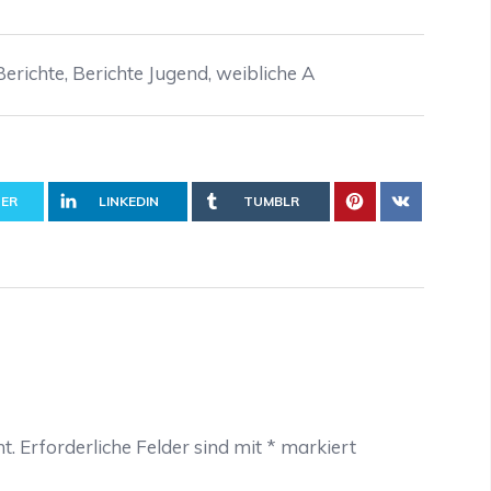
Berichte
,
Berichte Jugend
,
weibliche A
ER
LINKEDIN
TUMBLR
t.
Erforderliche Felder sind mit
*
markiert