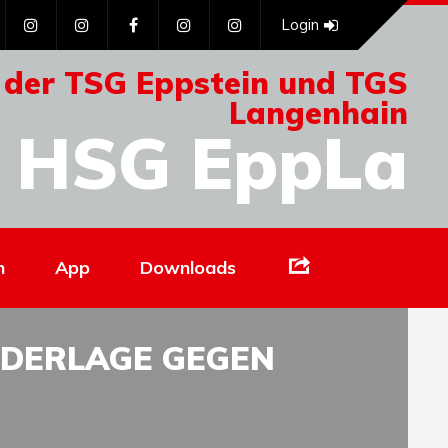
Login
 der TSG Eppstein und TGS
Langenhain
HSG EppLa
Links
n
App
Downloads
EDERLAGE GEGEN