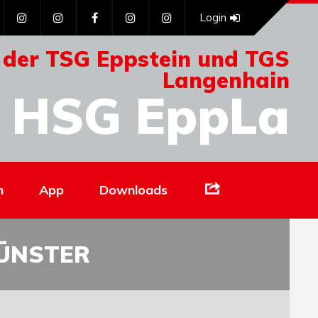
Login
 der TSG Eppstein und TGS
Langenhain
HSG EppLa
Links
n
App
Downloads
MÜNSTER