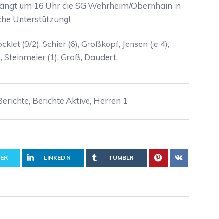
fängt um 16 Uhr die SG Wehrheim/Obernhain in
iche Unterstützung!
klet (9/2), Schier (6), Großkopf, Jensen (je 4),
2), Steinmeier (1), Groß, Daudert.
Berichte
,
Berichte Aktive
,
Herren 1
ER
LINKEDIN
TUMBLR