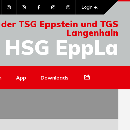
Login
 der TSG Eppstein und TGS
Langenhain
HSG EppLa
Links
n
App
Downloads