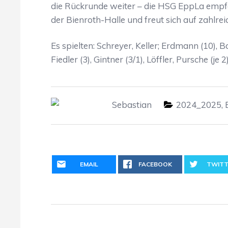
die Rückrunde weiter – die HSG EppLa emp
der Bienroth-Halle und freut sich auf zahlre
Es spielten: Schreyer, Keller; Erdmann (10), Boc
Fiedler (3), Gintner (3/1), Löffler, Pursche (je 
Sebastian
2024_2025
,
EMAIL
FACEBOOK
TWITT